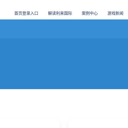
首页登录入口
解读利来国际
案例中心
游戏新闻