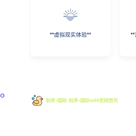
开发
**虚拟现实体验**
*
利来国际,利来最老品牌,【弗莱推荐】💕线路
【baidu.ag】💕我们为您提供全面的在线娱乐平