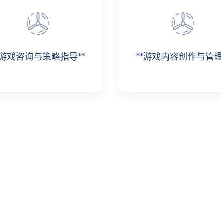
*游戏咨询与策略指导**
**游戏内容创作与管理
导航
Contact Us
+1359478
首页登录入口
台